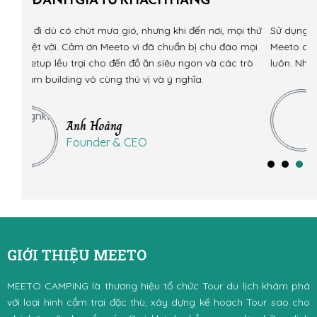
g khi đến nơi, mọi thứ
Sử dụng tour của Meeto, được chơi trò lướt 
 chuẩn bị chu đáo mọi
Meeto có trang bị áo phao đầy đủ nên an to
 siêu ngon và các trò
luôn. Nhất định phải thử món này khi đến Hồ 
à ý nghĩa.
Team Sài Gòn
Founder & CEO
GIỚI THIỆU MEETO
MEETO CAMPING là thương hiệu tổ chức Tour du lịch khám phá
với loại hình cắm trại đặc thù, xây dựng kế hoạch Tour sao cho