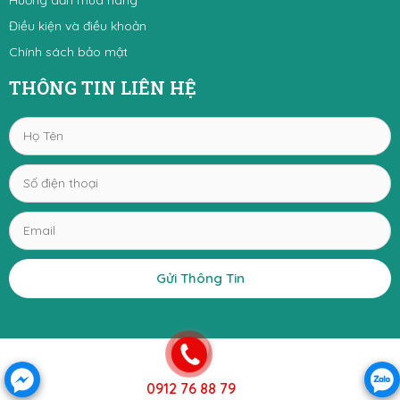
Hướng dẫn mua hàng
Điều kiện và điều khoản
Chính sách bảo mật
THÔNG TIN LIÊN HỆ
Gửi Thông Tin
0912 76 88 79